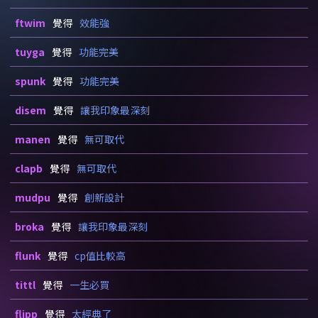
ftwim
覺得
效能強
tuyga
覺得
功能完美
spunk
覺得
功能完美
disem
覺得
讓我印象最深刻
manen
覺得
無可取代
clapb
覺得
無可取代
mudpu
覺得
創新設計
broka
覺得
讓我印象最深刻
flunk
覺得
cp值比較高
tittl
覺得
一生必買
flipp
覺得
太經典了