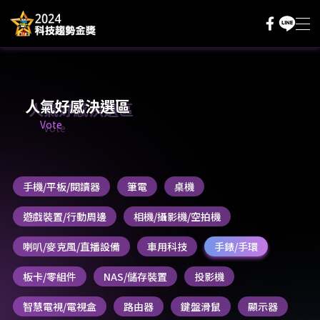
主題內容
採購評測基地
人氣好感決選區
Vote
人氣好感決選
評分抽好禮
手機/平板/閱讀器
筆電
桌機
評審辦法
遊戲裝置/行動周邊
相機/攝影機/空拍機
登入/註冊
喇叭/麥克風/直播設備
車用科技
手錶/手環
板卡/零組件
NAS/儲存裝置
投影機
智慧電視/電視盒
路由器
鍵盤滑鼠
顯示器