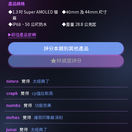
產品規格
1.3 吋 Super AMOLED 螢
40mm 及 44mm 尺寸
幕
IP68、50 公尺防水
重量 28.8 公克起
前往產品官網
評分本類別其他產品
好感度評分
nimro
覺得
太經典了
crapk
覺得
cp值比較高
numbs
覺得
功能完美
mrhec
覺得
讓我印象最深刻
junai
覺得
太經典了