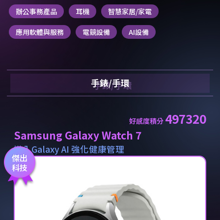
辦公事務產品
耳機
智慧家居/家電
應用軟體與服務
電競設備
AI設備
手錶/手環
497320
好感度積分
Samsung Galaxy Watch 7
導入Galaxy AI 強化健康管理
傑出
科技