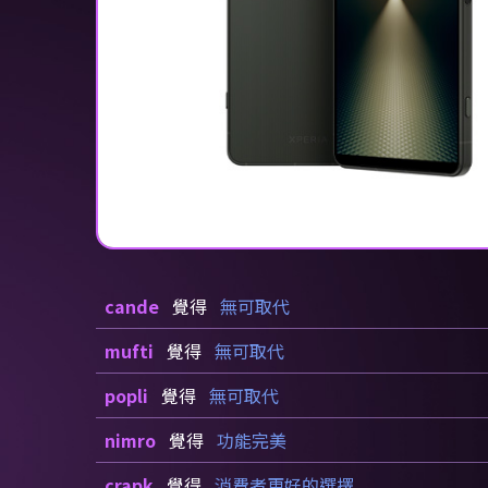
cande
覺得
無可取代
mufti
覺得
無可取代
popli
覺得
無可取代
nimro
覺得
功能完美
crapk
覺得
消費者更好的選擇