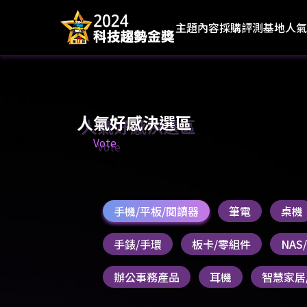
主題內容
採購評測基地
人氣
人氣好感決選區
Vote
手機/平板/閱讀器
筆電
桌機
手錶/手環
板卡/零組件
NA
辦公事務產品
耳機
智慧家居