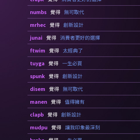
numbs
覺得
無可取代
mrhec
覺得
創新設計
junai
覺得
消費者更好的選擇
ftwim
覺得
太經典了
tuyga
覺得
一生必買
spunk
覺得
創新設計
disem
覺得
無可取代
manen
覺得
值得擁有
clapb
覺得
創新設計
mudpu
覺得
讓我印象最深刻