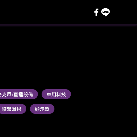
麥克風/直播設備
車用科技
鍵盤滑鼠
顯示器