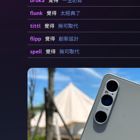
broka
覺得
一生必買
flunk
覺得
太經典了
tittl
覺得
無可取代
flipp
覺得
創新設計
spell
覺得
無可取代