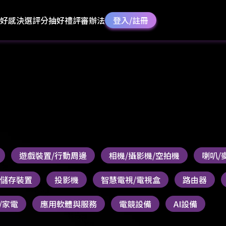
好感決選
評分抽好禮
評審辦法
登入/註冊
遊戲裝置/行動周邊
相機/攝影機/空拍機
喇叭/
S/儲存裝置
投影機
智慧電視/電視盒
路由器
/家電
應用軟體與服務
電競設備
AI設備