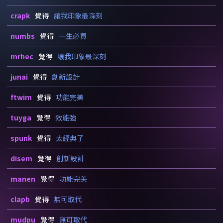
crapk
覺得
讓我印象最深刻
numbs
覺得
一生必買
mrhec
覺得
讓我印象最深刻
junai
覺得
創新設計
ftwim
覺得
功能完美
tuyga
覺得
效能強
spunk
覺得
太經典了
disem
覺得
創新設計
manen
覺得
功能完美
clapb
覺得
無可取代
mudpu
覺得
無可取代