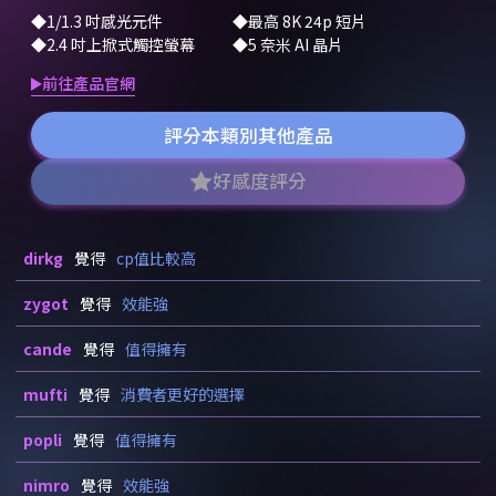
1/1.3 吋感光元件
最高 8K 24p 短片
2.4 吋上掀式觸控螢幕
5 奈米 AI 晶片
前往產品官網
評分本類別其他產品
好感度評分
dirkg
覺得
cp值比較高
zygot
覺得
效能強
cande
覺得
值得擁有
mufti
覺得
消費者更好的選擇
popli
覺得
值得擁有
nimro
覺得
效能強