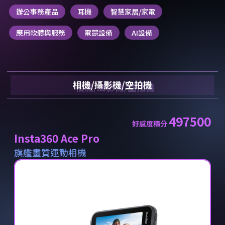
辦公事務產品
耳機
智慧家居/家電
應用軟體與服務
電競設備
AI設備
相機/攝影機/空拍機
497500
好感度積分
Insta360 Ace Pro
旗艦畫質運動相機