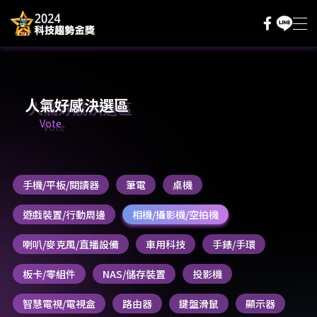
主題內容
採購評測基地
人氣好感決選區
Vote
人氣好感決選
評分抽好禮
手機/平板/閱讀器
筆電
桌機
評審辦法
遊戲裝置/行動周邊
相機/攝影機/空拍機
登入/註冊
喇叭/麥克風/直播設備
車用科技
手錶/手環
板卡/零組件
NAS/儲存裝置
投影機
智慧電視/電視盒
路由器
鍵盤滑鼠
顯示器