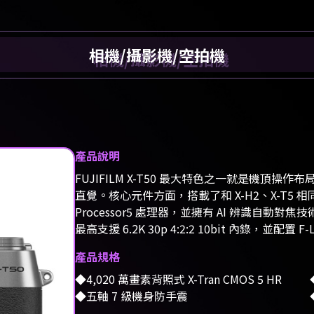
相機/攝影機/空拍機
產品說明
FUJIFILM X-T50 最大特色之一就是機
直覺。核心元件方面，搭載了和 X-H2、X-T5 相同的 4,
Processor5 處理器，並擁有 AI 辨識自動對
最高支援 6.2K 30p 4:2:2 10bit 內錄，並配
產品規格
4,020 萬畫素背照式 X-Tran CMOS 5 HR
五軸 7 級機身防手震