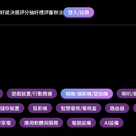
好感決選
評分抽好禮
評審辦法
登入/註冊
遊戲裝置/行動周邊
相機/攝影機/空拍機
喇叭/
S/儲存裝置
投影機
智慧電視/電視盒
路由器
/家電
應用軟體與服務
電競設備
AI設備