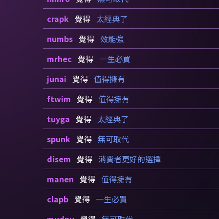
crapk
覺得
太經典了
numbs
覺得
效能強
mrhec
覺得
一生必買
junai
覺得
值得擁有
ftwim
覺得
值得擁有
tuyga
覺得
太經典了
spunk
覺得
無可取代
disem
覺得
消費者更好的選擇
manen
覺得
值得擁有
clapb
覺得
一生必買