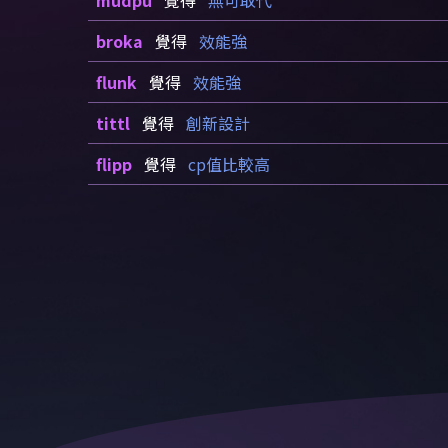
mudpu
覺得
無可取代
broka
覺得
效能強
flunk
覺得
效能強
tittl
覺得
創新設計
flipp
覺得
cp值比較高