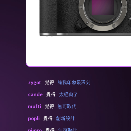
zygot
覺得
讓我印象最深刻
cande
覺得
太經典了
mufti
覺得
無可取代
popli
覺得
創新設計
nimro
覺得
無可取代