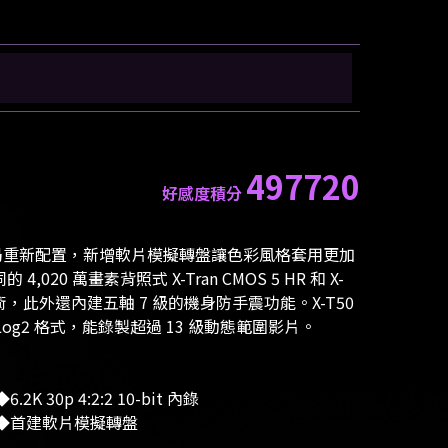
497720
好感度積分
頂操作布局重新配置，新增軟片模擬轉盤讓色彩風格套用更加
020 萬畫素背照式 X-Tran CMOS 5 HR 和 X-
焦技術，此外還內建五軸 7 級的機身防手震功能。X-T50
置 F-Log2 格式，能錄製超過 13 級動態範圍影片。
6.2K 30p 4:2:2 10-bit 內錄
首建軟片模擬轉盤