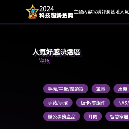
主題內容
採購評測基地
人氣
人氣好感決選區
Vote
手機/平板/閱讀器
筆電
桌機
手錶/手環
板卡/零組件
NA
辦公事務產品
耳機
智慧家居