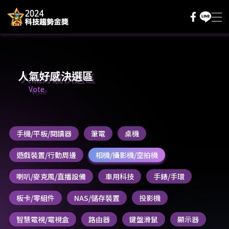
主題內容
採購評測基地
人氣好感決選區
Vote
人氣好感決選
評分抽好禮
手機/平板/閱讀器
筆電
桌機
評審辦法
遊戲裝置/行動周邊
相機/攝影機/空拍機
登入/註冊
喇叭/麥克風/直播設備
車用科技
手錶/手環
板卡/零組件
NAS/儲存裝置
投影機
智慧電視/電視盒
路由器
鍵盤滑鼠
顯示器