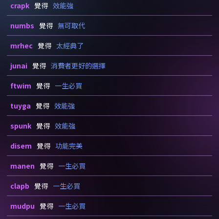
crapk
覺得
效能強
numbs
覺得
無可取代
mrhec
覺得
太經典了
junai
覺得
消費者更好的選擇
ftwim
覺得
一生必買
tuyga
覺得
效能強
spunk
覺得
效能強
disem
覺得
功能完美
manen
覺得
一生必買
clapb
覺得
一生必買
mudpu
覺得
一生必買