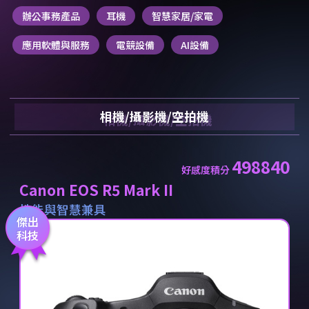
辦公事務產品
耳機
智慧家居/家電
應用軟體與服務
電競設備
AI設備
相機/攝影機/空拍機
498840
好感度積分
Canon EOS R5 Mark II
性能與智慧兼具
傑出
科技