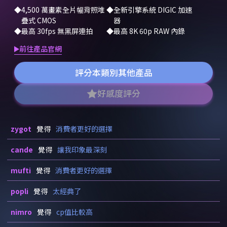
4,500 萬畫素全片幅背照堆
全新引擎系統 DIGIC 加速
疊式 CMOS
器
最高 30fps 無黑屏連拍
最高 8K 60p RAW 內錄
前往產品官網
評分本類別其他產品
好感度評分
zygot
覺得
消費者更好的選擇
cande
覺得
讓我印象最深刻
mufti
覺得
消費者更好的選擇
popli
覺得
太經典了
nimro
覺得
cp值比較高