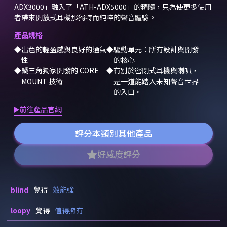
ADX3000」融入了「ATH-ADX5000」的精髓，只為使更多使用
者帶來開放式耳機那獨特而純粹的聲音體驗。
產品規格
出色的輕盈感與良好的通氣
驅動單元：所有設計與開發
性
的核心
鐵三角獨家開發的 CORE
有別於密閉式耳機與喇叭，
MOUNT 技術
是一道能踏入未知聲音世界
的入口。
前往產品官網
評分本類別其他產品
好感度評分
blind
覺得
效能強
loopy
覺得
值得擁有