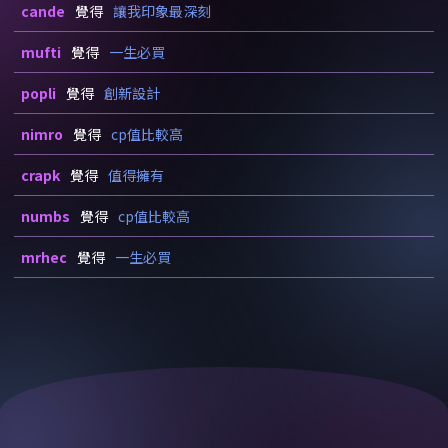
cande
覺得
讓我印象最深刻
mufti
覺得
一生必買
popli
覺得
創新設計
nimro
覺得
cp值比較高
crapk
覺得
值得擁有
numbs
覺得
cp值比較高
mrhec
覺得
一生必買