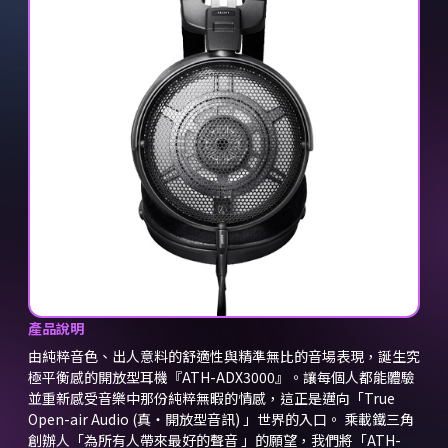
產品說明
由純粹音色、出人意料的舒適性與精準無比的音場表現，誕生究
極平衡感的開放型耳機『ATH-ADX3000』。讓每個人都能體驗
並重新感受音樂中那份純粹無暇的情感，這正是邁向「True
Open-air Audio (真・開放型音訊) 」世界的入口。 乘載鐵三角
創辦人「為所有人帶來最好的聲音 」的願望，我們將「ATH-