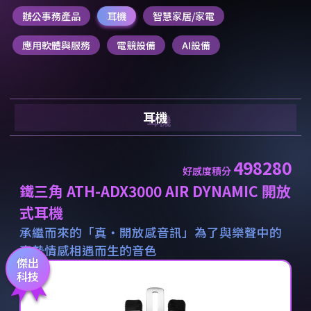
辦公事務產品
耳機
智慧家居/家電
應用軟體與服務
電競設備
AI設備
耳機
498280
好感度積分
鐵三角 ATH-ADX3000 AIR DYNAMIC 開放
式耳機
承繼而來的「真・開放感音訊」為了與樂聲中的
真摯情感相遇而生的音色
傑出
科技