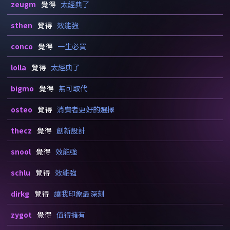
zeugm
覺得
太經典了
sthen
覺得
效能強
conco
覺得
一生必買
lolla
覺得
太經典了
bigmo
覺得
無可取代
osteo
覺得
消費者更好的選擇
thecz
覺得
創新設計
snool
覺得
效能強
schlu
覺得
效能強
dirkg
覺得
讓我印象最深刻
zygot
覺得
值得擁有