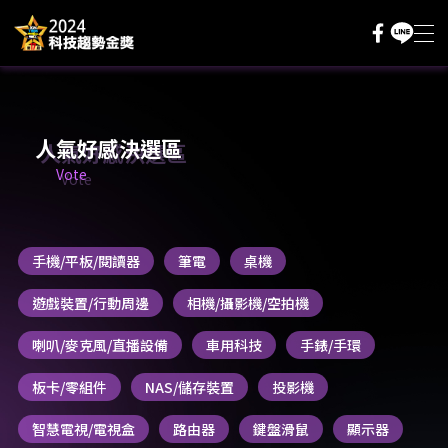
主題內容
採購評測基地
人氣好感決選區
Vote
人氣好感決選
評分抽好禮
手機/平板/閱讀器
筆電
桌機
評審辦法
遊戲裝置/行動周邊
相機/攝影機/空拍機
登入/註冊
喇叭/麥克風/直播設備
車用科技
手錶/手環
板卡/零組件
NAS/儲存裝置
投影機
智慧電視/電視盒
路由器
鍵盤滑鼠
顯示器