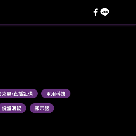
麥克風/直播設備
車用科技
鍵盤滑鼠
顯示器