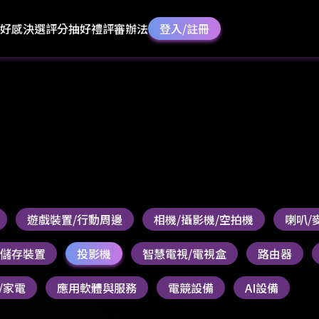
好感決選
評分抽好禮
評審辦法
登入/註冊
遊戲裝置/行動周邊
相機/攝影機/空拍機
喇叭/
S/儲存裝置
投影機
智慧電視/電視盒
路由器
/家電
應用軟體與服務
電競設備
AI設備