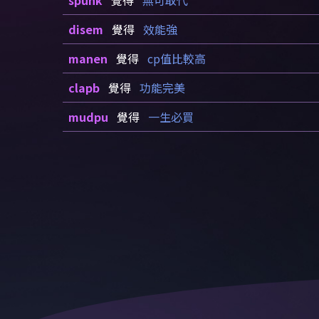
spunk
覺得
無可取代
disem
覺得
效能強
manen
覺得
cp值比較高
clapb
覺得
功能完美
mudpu
覺得
一生必買