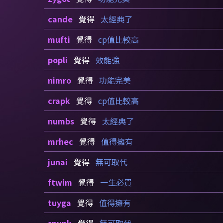
cande
覺得
太經典了
mufti
覺得
cp值比較高
popli
覺得
效能強
nimro
覺得
功能完美
crapk
覺得
cp值比較高
numbs
覺得
太經典了
mrhec
覺得
值得擁有
junai
覺得
無可取代
ftwim
覺得
一生必買
tuyga
覺得
值得擁有