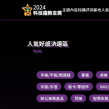
主題內容
採購評測基地
人氣
人氣好感決選區
Vote
手機/平板/閱讀器
筆電
桌機
手錶/手環
板卡/零組件
NA
辦公事務產品
耳機
智慧家居