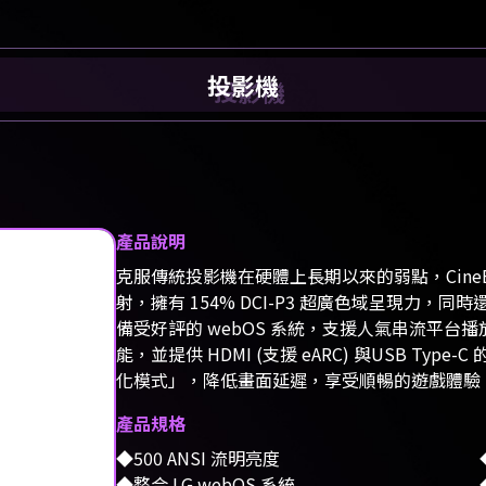
投影機
產品說明
克服傳統投影機在硬體上長期以來的弱點，CineBeam
射，擁有 154% DCI-P3 超廣色域呈現力，同
備受好評的 webOS 系統，支援人氣串流平台播放，
能，並提供 HDMI (支援 eARC) 與USB T
化模式」，降低畫面延遲，享受順暢的遊戲體驗
產品規格
500 ANSI 流明亮度
整合 LG webOS 系統